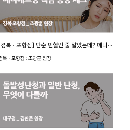
[경북 · 포항점] 단순 빈혈인 줄 알았는데? 메니에르병 핵심 증상 체크
경북 · 포항점 : 조광훈 원장