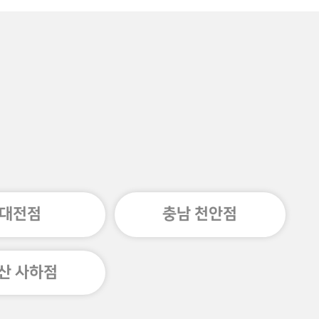
대전점
충남 천안점
산 사하점