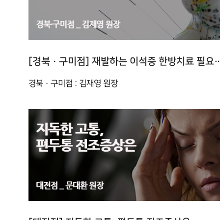
[경북 · 구미점] 재발하는 이석증 
경북 · 구미점 : 김재영 원장