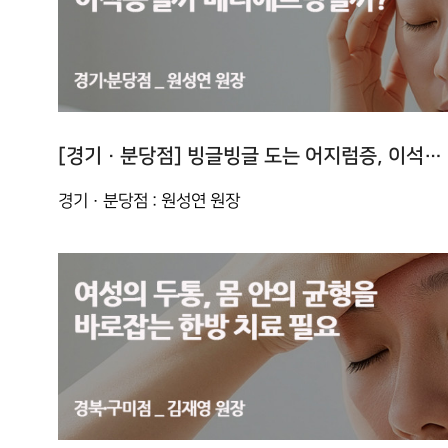
[경기 · 분당점] 빙글빙글 도는 어지럼증, 이석증일까 메니에르병일까?
경기 · 분당점 : 원성연 원장