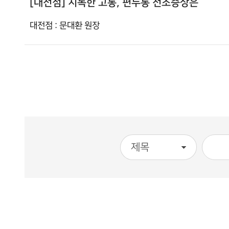
[대전점] 지독한 고통, 편두통 전조증상은
대전점 : 문대환 원장
처음
이전
다음
맨끝