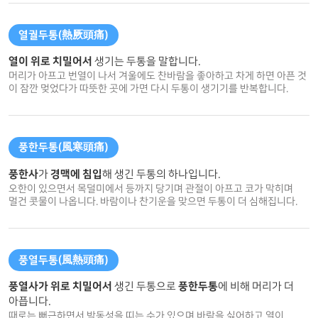
열궐두통(熱厥頭痛)
열이 위로 치밀어서
생기는 두통을 말합니다.
머리가 아프고 번열이 나서 겨울에도 찬바람을 좋아하고 차게 하면 아픈 것
이 잠깐 멎었다가 따뜻한 곳에 가면 다시 두통이 생기기를 반복합니다.
풍한두통(風寒頭痛)
풍한사
가
경맥에 침입
해 생긴 두통의 하나입니다.
오한이 있으면서 목덜미에서 등까지 당기며 관절이 아프고 코가 막히며
멀건 콧물이 나옵니다. 바람이나 찬기운을 맞으면 두통이 더 심해집니다.
풍열두통(風熱頭痛)
풍열사가
위로 치밀어서
생긴 두통으로
풍한두통
에 비해 머리가 더
아픕니다.
때로는 뻐근하면서 박동성을 띠는 수가 있으며 바람을 싫어하고 열이