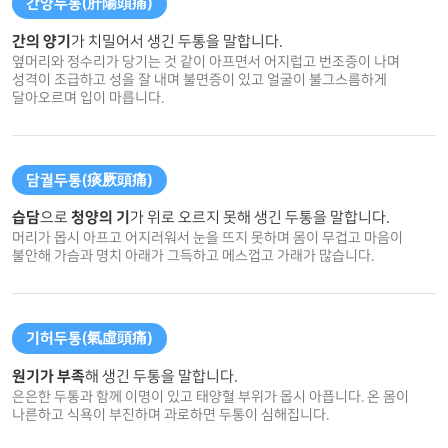
간양두통(肝陽頭痛)
간의 양기
가 치밀어서 생긴 두통을 말합니다.
옆머리와 정수리가 당기는 것 같이 아프면서 어지럽고 번조증이 나며
성격이 조급하고 성을 잘 내며 불면증이 있고 얼굴이 불그스름하게
달아오르며 입이 마릅니다.
담궐두통(痰厥頭痛)
습담
으로
청양의 기
가 위로 오르지 못해 생긴 두통을 말합니다.
머리가 몹시 아프고 어지러워서 눈을 뜨지 못하며 몸이 무겁고 마음이
불안해 가슴과 명치 아래가 그득하고 메스껍고 가래가 많습니다.
기허두통(氣虛頭痛)
원기가 부족
해 생긴 두통을 말합니다.
은은한 두통과 함께 이명이 있고 태양혈 부위가 몹시 아픕니다. 온 몸이
나른하고 식욕이 부진하며 과로하면 두통이 심해집니다.