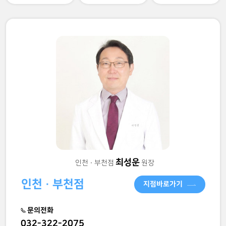
최성운
인천 · 부천점
원장
인천 · 부천점
지점바로가기
문의전화
032-322-2075