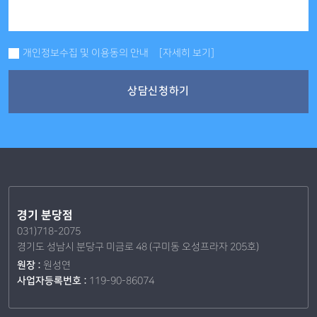
개인정보수집 및 이용동의 안내
[자세히 보기]
상담신청하기
경기 분당점
031)718-2075
경기도 성남시 분당구 미금로 48 (구미동 오성프라자 205호)
원장 :
원성연
사업자등록번호 :
119-90-86074