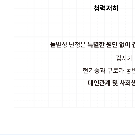
청력저하
돌발성 난청은
특별한 원인 없이 
갑자기 
현기증과 구토가 동
대인관계 및 사회생