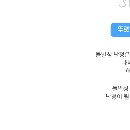
S
뚜렷
돌발성 난청은
대
해
돌발성
난청이 될