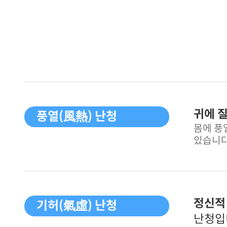
귀에 
풍열(風熱) 난청
몸에 풍
있습니다
정신적
기허(氣虛) 난청
난청입