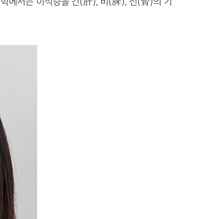
서는 이석증을 간(肝), 비(脾), 신(腎)의 기