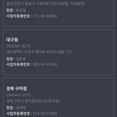
충남 천안시 동남구 서부대로 229 (신방동, 지성빌딩)
원장 :
박긍열
사업자등록번호 :
312-96-03994
대구점
053) 581-8275
대구광역시 수성구 명덕로 409 (수성동 2가)
원장 :
김판준
사업자등록번호 :
503-91-41828
경북 구미점
054) 441-2075
경북 구미시 형곡중앙로 63 (형곡동)
원장 :
김재영
사업자등록번호 :
514-90-57089