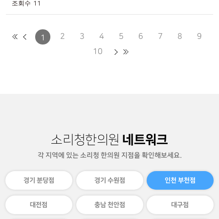
11
2
3
4
5
6
7
8
9
1
10
네트워크
소리청한의원
각 지역에 있는 소리청 한의원 지점을 확인해보세요.
경기 분당점
경기 수원점
인천 부천점
대전점
충남 천안점
대구점