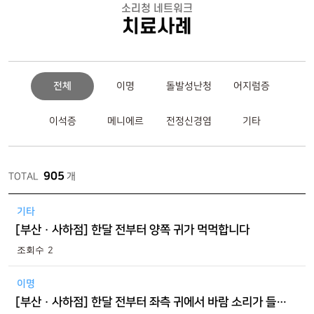
소리청 네트워크
치료사례
전체
이명
돌발성난청
어지럼증
이석증
메니에르
전정신경염
기타
905
TOTAL
개
기타
[부산 · 사하점] 한달 전부터 양쪽 귀가 먹먹합니다
2
이명
[부산 · 사하점] 한달 전부터 좌측 귀에서 바람 소리가 들립니다