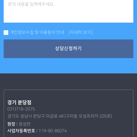
개인정보수집 및 이용동의 안내
[자세히 보기]
상담신청하기
경기 분당점
031)718-2075
경기도 성남시 분당구 미금로 48 (구미동 오성프라자 205호)
원장 :
원성연
사업자등록번호 :
119-90-86074