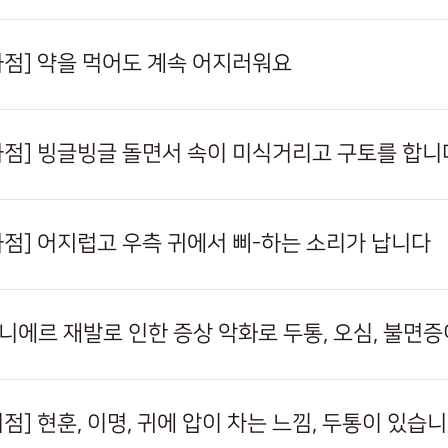
사하점] 약을 먹어도 계속 어지러워요
사하점] 빙글빙글 돌면서 속이 미식거리고 구토를 합니
사하점] 어지럽고 우측 귀에서 삐-하는 소리가 납니다
메니에르 재발로 인한 증상 악화로 두통, 오심, 불면
미점] 현훈, 이명, 귀에 압이 차는 느낌, 두통이 있습