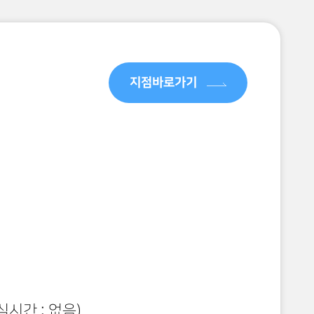
지점바로가기
 ~ 오후 9시
시 30분