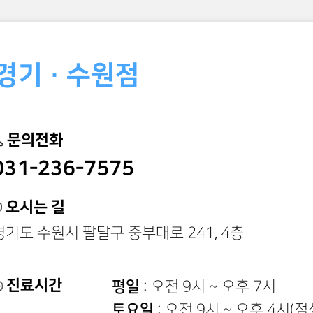
인천 · 부천점
문의전화
032-322-2075
오시는 길
경기도 부천시 신흥로 228
진료시간
월/목(야간진료)
: 오전 9시 30분
화/금
: 오전 9시 30분 ~ 오후 6