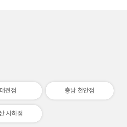
대전점
충남 천안점
산 사하점