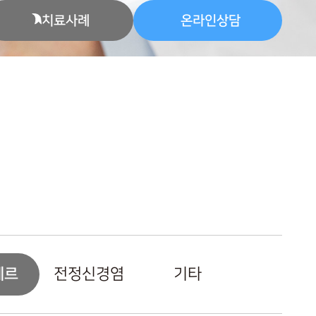
치료사례
온라인상담
에르
전정신경염
기타