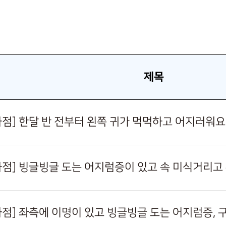
제목
사하점] 한달 반 전부터 왼쪽 귀가 먹먹하고 어지러워요
사하점] 빙글빙글 도는 어지럼증이 있고 속 미식거리
사하점] 좌측에 이명이 있고 빙글빙글 도는 어지럼증,