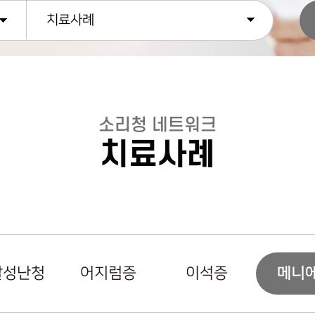
치료사례
소리청 네트워크
치료사례
메니
발성난청
어지럼증
이석증