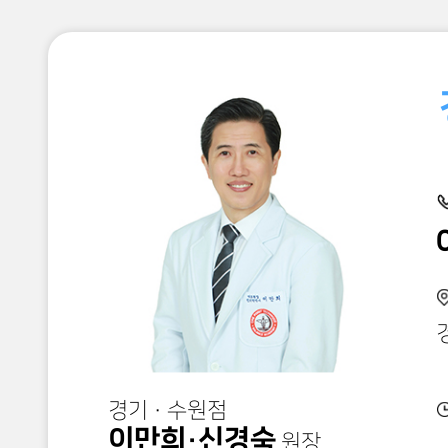
최성운
인천 · 부천점
원장